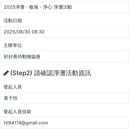
2025淨灘・敬海・淨心 淨灘活動
淨灘垃圾清運與相關問題聯繫窗口
海廢調查成果統計
活動日期
2025/08/30 08:30
主辦單位
好好善待動物協會
(Step2) 請確認淨灘活動資訊
發起人員
黃子恬
發起人員信箱
ttl94174@gmail.com