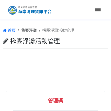
:::
首頁
我要淨灘
揪團淨灘活動管理
揪團淨灘活動管理
發起淨灘
參加淨灘
認養申請
淨灘申請進度查詢
維護成果
淨灘決策支援
認養資訊統計
淨灘行事曆
認養單位查詢
海岸髒亂通報
管理碼
揪團淨灘活動管理
淨灘成果統計
通報進度查詢