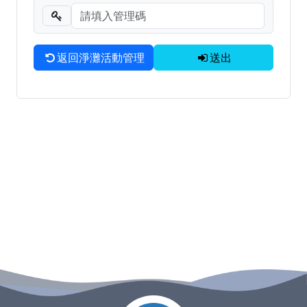
淨灘垃圾清運與相關問題聯繫窗口
海廢調查成果統計
返回淨灘活動管理
送出
:::