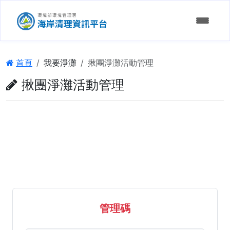
:::
首頁
我要淨灘
揪團淨灘活動管理
揪團淨灘活動管理
發起淨灘
參加淨灘
認養申請
淨灘申請進度查詢
維護成果
淨灘決策支援
認養資訊統計
淨灘行事曆
認養單位查詢
海岸髒亂通報
管理碼
揪團淨灘活動管理
淨灘成果統計
通報進度查詢