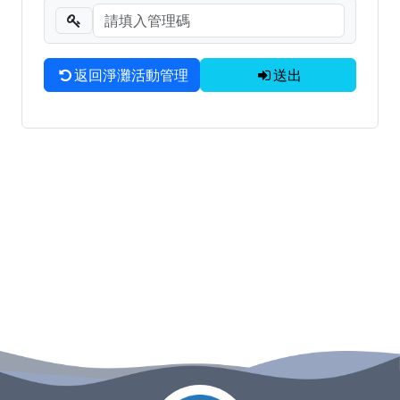
淨灘垃圾清運與相關問題聯繫窗口
海廢調查成果統計
返回淨灘活動管理
送出
:::