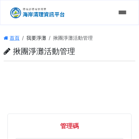
:::
首頁
我要淨灘
揪團淨灘活動管理
揪團淨灘活動管理
發起淨灘
參加淨灘
認養申請
淨灘申請進度查詢
維護成果
淨灘決策支援
認養資訊統計
淨灘行事曆
認養單位查詢
海岸髒亂通報
管理碼
揪團淨灘活動管理
淨灘成果統計
通報進度查詢