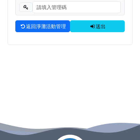
淨灘垃圾清運與相關問題聯繫窗口
海廢調查成果統計
返回淨灘活動管理
送出
:::